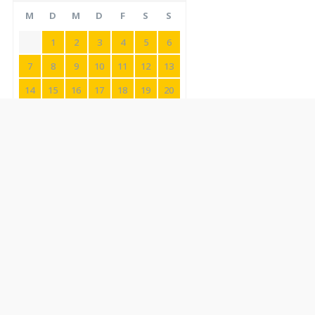
M
D
M
D
F
S
S
1
2
3
4
5
6
7
8
9
10
11
12
13
14
15
16
17
18
19
20
21
22
23
24
25
26
27
28
29
30
Oktober 2026
M
D
M
D
F
S
S
1
2
3
4
5
6
7
8
9
10
11
12
13
14
15
16
17
18