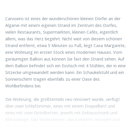
Carvoeiro ist eines der wunderschönen kleinen Dörfer an der
Algarve mit einem eigenen Strand im Zentrum des Dorfes,
vielen Restaurants, Supermärkten, kleinen Cafés, eigentlich
allem, was das Herz begehrt. Nicht weit von diesem schönen
Strand entfernt, etwa 5 Minuten zu Fuß, liegt Casa Margarete,
eine Wohnung im ersten Stock eines modernen Hauses. Vom
geräumigen Balkon aus können Sie fast den Strand sehen. Auf
dem Balkon befindet sich ein Esstisch mit 4 Stühlen, der in eine
Sitzecke umgewandelt werden kann. Ein Schaukelstuhl und ein
Sonnenschirm tragen ebenfalls zu einer Oase des
Wohlbefindens bei.
Die Wohnung, die größtenteils neu renoviert wurde, verfügt
über zwei Schlafzimmer, eines mit einem Doppelbett und
eines mit zwei Einzelbetten, jeweils mit Einbauschrank und
Klimaanlage. Das Wohnzimmer, das komplett renoviert und
mit einer Essecke ausgestattet ist, hat direkten Zugang zum