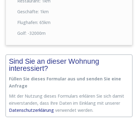
Restaurant: 1km
- Internet 4G/5G
Geschäfte: 1km
- Strom (außer im Winter, siehe unten)
Flughafen: 65km
- Wasser
- Handtücher innen
Golf: -32000m
- Bettwäsche
- einmal wöchentlicher Wechsel von Bettwäsche und
Handtüchern
Sind Sie an dieser Wohnung
Endreinigung
interessiert?
Nicht im Mietpreis enthalten:
Füllen Sie dieses Formular aus und senden Sie eine
Anfrage
Winter; (November - April) Strom bis zu 60 Kwh / Tag, €0,25,-/
Kwh enthalten
Mit der Nutzung dieses Formulars erklären Sie sich damit
einverstanden, dass Ihre Daten im Einklang mit unserer
Zusätzlich buchbare Leistungen:
Datenschutzerklärung
verwendet werden.
- Extra Reinigung € 10,-/h
- Kinderbett € 40,-/Buchung